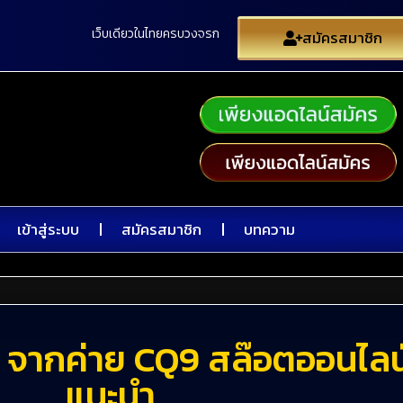
เว็บเดียวในไทยครบวงจรการเดิมพัน กีฬา แทงบอลออลไลน์ เกมส์สล็อต
สมัครสมาชิก
เข้าสู่ระบบ
สมัครสมาชิก
บทความ
 จากค่าย CQ9 สล๊อตออนไลน
แนะนำ