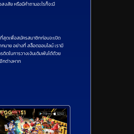
้อสงสัย หรือมีคำถามอะไรก็จะมี
ดีที่สุดเพื่อสมัครสมาชิกก่อนจะเปิด
กมาย อย่างที่ สล็อตออนไลน์ เรามี
เครดิตในการวางเงินเดิมพันได้ด้วย
จอีกต่างหาก