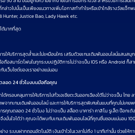
หรือ 50 ล้าน ขึ้นอยู่กับความยากง่ายในการออกรางวัล สำหรับวิธีการเล่นเก
วิธีที่กล่าวไปนั้นเป็นเพียงแนวทางเพิ่มโอกาสทำกำไรหรือเข้าใกล้รางวัลแจ็กพอ
lli Hunter, Justice Bao, Lady Hawk etc.
ได้มากที่สุด
ารให้บริการสุดล้ำและไม่เหมือนใคร เสริมด้วยเกมเดิมพันออนไลน์แสนสนุกท
บบมือถือสมาร์ตโฟนในทุกระบบปฏิบัติการไม่ว่าจะเป็น IOS หรือ Android ก็
รกับเว็บไซต์ของเราอย่างแน่นอน
ด้ตลอด 24 ชั่วโมงบนมือถือคุณ
ได้ครอบคลุมการให้บริการไปทั่วเอเชียตะวันออกเฉียงใต้ไม่ว่าจะเป็น ไทย ล
ุณภาพจากเกมเดิมพันออนไลน์ และการให้บริการสุดพิเศษในแบบที่คุณไม่เคย
การคุณตลอด 24 ชั่วโมง ไม่ว่าจะเป็น สล็อต บาคาร่า คาสิโน รูเล็ต ป๊อกเด
จึงมั่นใจได้ว่า คุณจะได้พบกับเกมเดิมพันออนไลน์ที่คุณชื่นชอบแน่นอน 1
ย่าง ระบบฝากถอนอัตโนมัติ เงินเข้าไวในเวลาไม่ถึง 1 นาทีเท่านั้น ช่วย