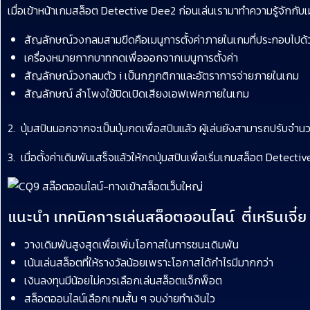
เมื่อเข้าหน้าเกมสล็อต Detective Dee2 ก่อนเล่นเรามาทำความรู้จักกับเม
สัญลักษณ์วงกลมสามขีดคือเมนูการตั้งค่าภายในเกมที่ประกอบไปด้
เครื่องหมายกากบาทกดเพื่อออกจากเมนูการตั้งค่า
สัญลักษณ์วงกลมตัว i เป็นกฎกติกาและอัตราการจ่ายภายในเกม
สัญลักษณ์ ลำโพงใช้ปิดเปิดเสียงเอฟเฟคภายในเกม
2. ปุ่มสปินนอกจากจะเป็นปุ่มกดเพื่อสปินแล้ว ผู้เล่นยังสามารถปรับจำนวน
3. เมื่อตั้งค่าเดิมพันเสร็จแล้วให้กดปุ่มสปินเพื่อเริ่มเกมสล็อต Detect
แนะนำ เทคนิคการเล่นสล็อตออนไลน์ ตี๋เหรินเจี๋ย
วางเดิมพันสูงสุดเพื่อเพิ่มโอกาสในการชนะเดิมพัน
เน้นเล่นสล็อตที่ให้รางวัลน้อยเพราะโอกาสได้กำไรมีมากกว่า
เงินลงทุนมีน้อยไม่ควรเลือกเล่นสล็อตแจ็กพ็อต
สล็อตออนไลน์เลือกเกมสั้น ๆ จบง่ายทำเงินไว