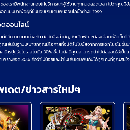
ไซต์ของเรามีพนักงานคอยให้บริการแก่ผู้ใช้งานทุกคนตลอดเวลา ไม่ว่าคุณมีข
ออกแบบมาเพื่อผู้ที่ชื่นชอบเกมเดิมพันออนไลน์อย่างแท้จริง
็อตออนไลน์
ข้อดีที่มีความแตกต่างกัน ดังนั้นสิ่งสำคัญนักเดิมพันจะต้องเลือกเฟ้นเว็บที่
กคุณเล่นในฐานะสมาชิกคุณมีโอกาสที่จะได้รับโบนัสจากการแจกโปรโมชั่นมา
้ว่าสมัครปุ๊บรับไปเลยโบนัส 30% ซึ่งโบนัสนี้คุณสามารถนำไปต่อยอดใช้เป็น
รกเพราะยอด 30% ถือว่าไม่น้อยและนำไปเล่นเดิมพันกันได้ทุกเกมที่คุณสนใ
ัพเดต/ข่าวสารใหม่ๆ