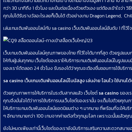
เดียวกันก็จะมีความแตกต่างกันไป บางเกมอาจจะมีมูลค่า 1 ล้าน 10 ล้าน 
กว่า 30 นาทีถึง 1 ชั่วโมง และปั่นต่อเนื่องด้วยตัวเอง แต่ต้องเข้าใจว่า 
คุณไม่ได้รับรางวัลอะไรเลยก็เป็นได้ ตัวอย่างเกม Dragon Legend, Chi
เล่นเกมเดิมพันออนไลน์กับ sa casino เว็บเดิมพันออนไลน์อันดับ 1 ที่ไว้ใจ
เว็บเกมเดิมพันออนไลน์คุณภาพของไทย ที่ไว้ใจได้มากที่สุด ด้วยรูปแบบก
ให้กับผู้เล่นทุกคน เว็บไซต์ของเราให้บริการเกมเดิมพันออนไลน์ในรูปแ
ของเราได้ตลอด 24 ชั่วโมง รับรองได้ว่าคุณจะต้องชื่นชอบการใช้บริกา
sa casino
เว็บเกมเดิมพันออนไลน์โบนัสสูง เล่นง่าย โอนไว ใช้งานไ
ด้วยคุณภาพการให้บริการในระดับสากลแล้ว เว็บไซต์
sa casino
ของเรา
คุณจึงมั่นใจได้ว่าการใช้บริการบนเว็บไซต์ของเรานั้น จะเต็มไปด้วยค
ให้บริการเกมเดิมพันออนไลน์ยอดนิยมต่าง ๆ มากมาย ที่พร้อมที่จะให้บริ
ๆ อีกมากมายกว่า 100 เกมจากค่ายดังทั่วทุกมุมโลก เพราะฉะนั้นแล้วคุณ
ยังไม่หมดเพียงเท่านี้เว็บไซต์ของเรายังมีบริการเสริมความสะดวกสบายอ